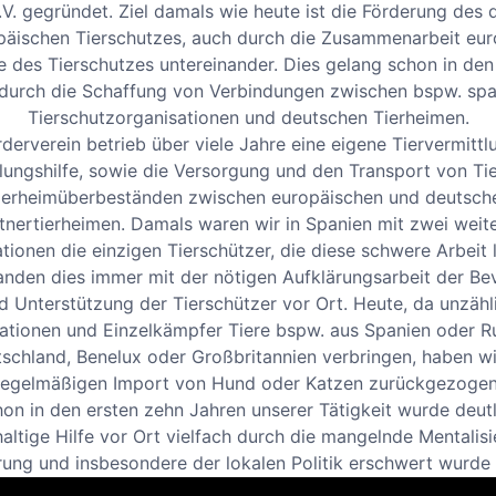
V. gegründet. Ziel damals wie heute ist die Förderung des
päischen Tierschutzes, auch durch die Zusammenarbeit eur
e des Tierschutzes untereinander. Dies gelang schon in den
durch die Schaffung von Verbindungen zwischen bspw. sp
Tierschutzorganisationen und deutschen Tierheimen.
derverein betrieb über viele Jahre eine eigene Tiervermitt
lungshilfe, sowie die Versorgung und den Transport von Ti
ierheimüberbeständen zwischen europäischen und deutsch
tnertierheimen. Damals waren wir in Spanien mit zwei weit
tionen die einzigen Tierschützer, die diese schwere Arbeit l
anden dies immer mit der nötigen Aufklärungsarbeit der Be
d Unterstützung der Tierschützer vor Ort. Heute, da unzähl
ationen und Einzelkämpfer Tiere bspw. aus Spanien oder 
schland, Benelux oder Großbritannien verbringen, haben w
regelmäßigen Import von Hund oder Katzen zurückgezogen
on in den ersten zehn Jahren unserer Tätigkeit wurde deutl
altige Hilfe vor Ort vielfach durch die mangelnde Mentalis
ung und insbesondere der lokalen Politik erschwert wurde
te. Nach dem wir feststellten, dass es nur dort messbaren Fo