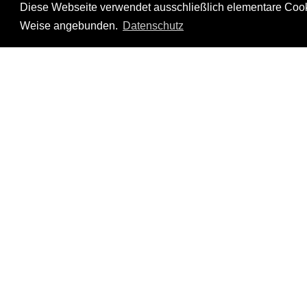
Diese Webseite verwendet ausschließlich elementare Cookie
gab, wo 
Weise angebunden.
Datenschutz
uns erfo
Erkenn
diesem L
wir in 
In der Hi
Costa 
Spanier
darauf, d
und in
Einfluss a
Sport od
Deutsch