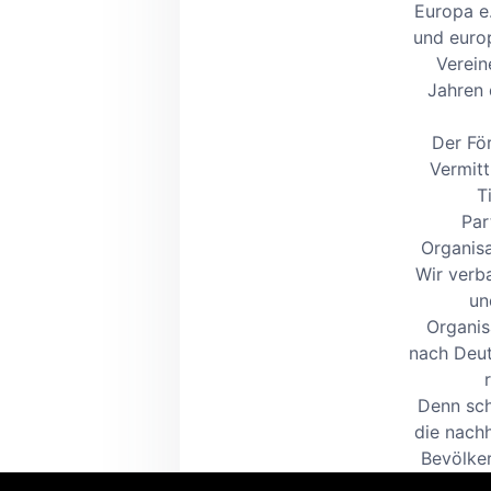
Europa e.
und euro
Verein
Jahren 
Der För
Vermitt
T
Par
Organisa
Wir verb
un
Organis
nach Deut
Denn sch
die nachh
Bevölker
scheiter