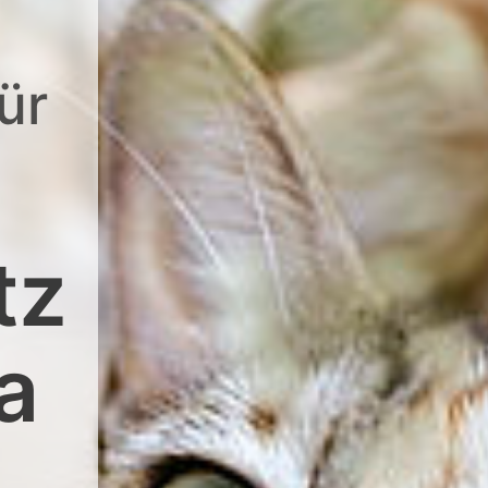
ür
tz
a