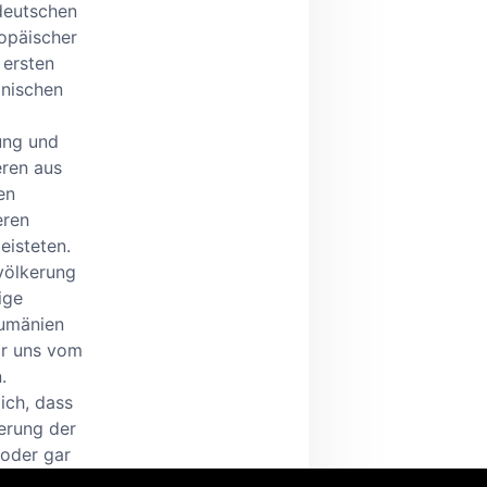
 deutschen
opäischer
 ersten
anischen
lung und
eren aus
en
eren
eisteten.
völkerung
ige
Rumänien
ir uns vom
.
ich, dass
ierung der
 oder gar
rtschritt