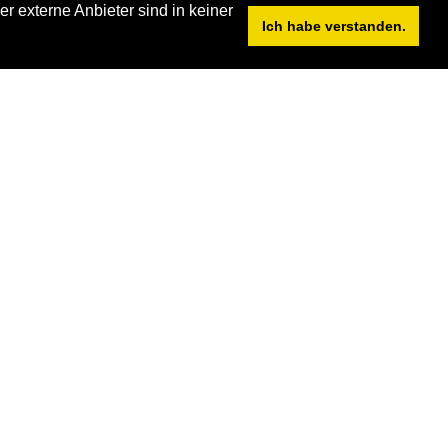
r externe Anbieter sind in keiner
erten wir
Ich habe verstanden.
iegen aus
 die in
hen, dass
zulehnen
panischen
llesamt
nd stolz
te positiv
er auch
, Tieren im
glied des
mitglied